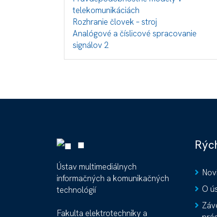
telekomunikáciách
Rozhranie človek – stroj
Analógové a číslicové spracovanie
signálov 2
■
Rých
Ústav multimediálnych
Nov
informačných a komunikačných
O ú
technológií
Záv
Fakulta elektrotechniky a