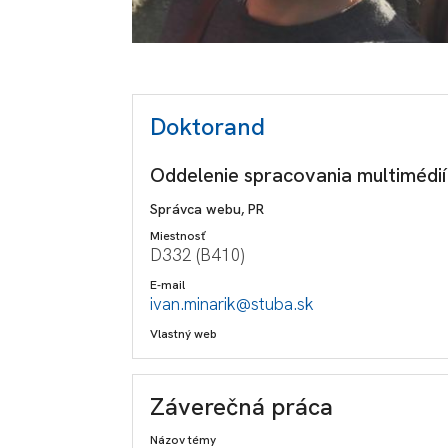
Doktorand
Oddelenie spracovania multimédií
Správca webu, PR
Miestnosť
D332 (B410)
E-mail
ivan.minarik@stuba.sk
Vlastný web
Záverečná práca
Názov témy