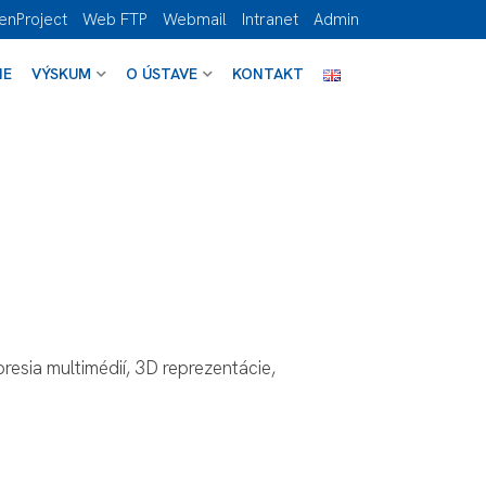
enProject
Web FTP
Webmail
Intranet
Admin
IE
VÝSKUM
O ÚSTAVE
KONTAKT
presia multimédií, 3D reprezentácie,