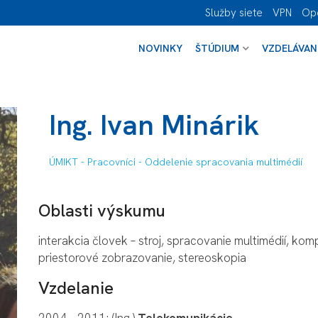
Služby siete
VPN
Op
NOVINKY
ŠTÚDIUM
VZDELÁVAN
Ing. Ivan Minárik
ÚMIKT
-
Pracovníci
-
Oddelenie spracovania multimédií
Oblasti výskumu
interakcia človek – stroj, spracovanie multimédií, kom
priestorové zobrazovanie, stereoskopia
Vzdelanie
2004 – 2011: (Ing.)
Telekomunikácie