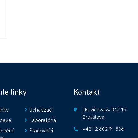
le linky
Kontakt
inky
Uchádzači
Ilkovičova 3, 812 19
Bratislava
stave
Laboratóriá
+421 2 602 91 836
erečné
Pracovníci