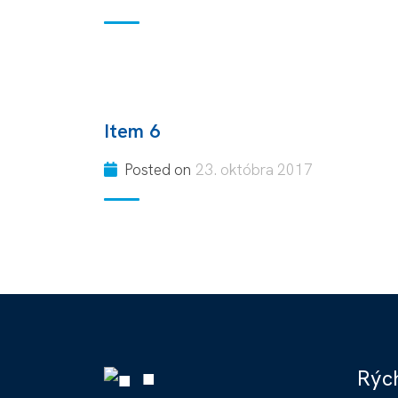
Item 6
Posted on
23. októbra 2017
■
Rých