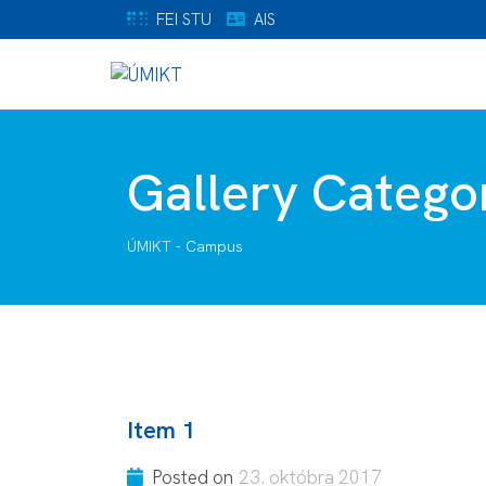
FEI STU
AIS
Gallery Catego
ÚMIKT
-
Campus
Item 1
Posted on
23. októbra 2017