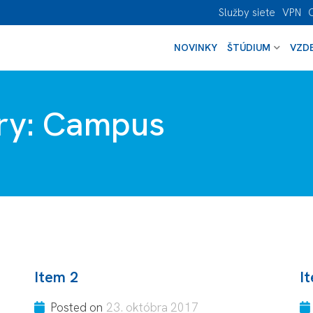
Služby siete
VPN
NOVINKY
ŠTÚDIUM
VZDE
ry:
Campus
Item 2
I
Posted on
23. októbra 2017