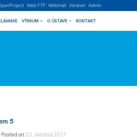
OpenProject
Web FTP
Webmail
Intranet
Admin
LÁVANIE
VÝSKUM
O ÚSTAVE
KONTAKT
tem 5
Posted on
23. októbra 2017