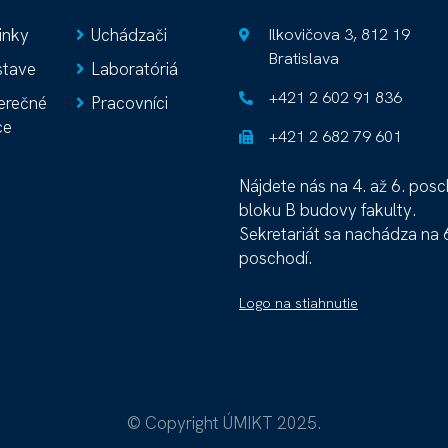
inky
Uchádzači
Ilkovičova 3, 812 19
Bratislava
stave
Laboratóriá
+421 2 602 91 836
erečné
Pracovníci
ce
+421 2 682 79 601
Nájdete nás na 4. až 6. pos
bloku B budovy fakulty.
Sekretariát sa nachádza na 
poschodí.
Logo na stiahnutie
© Copyright ÚMIKT 2025.