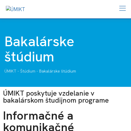
Bakalárske
štúdium
ÚMIKT
-
Štúdium
-
Bakalárske štúdium
ÚMIKT poskytuje vzdelanie v
bakalárskom študijnom programe
Informačné a
komunikačné