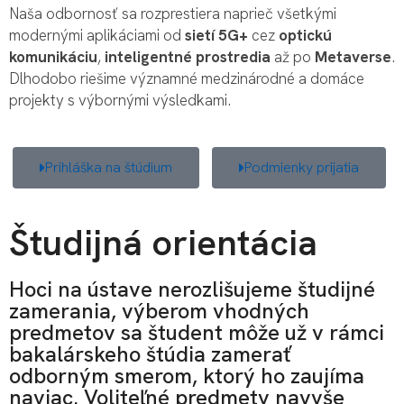
Naša odbornosť sa rozprestiera naprieč všetkými
modernými aplikáciami od
sietí 5G+
cez
optickú
komunikáciu
,
inteligentné prostredia
až po
Metaverse
.
Dlhodobo riešime významné medzinárodné a domáce
projekty s výbornými výsledkami.
Prihláška na štúdium
Podmienky prijatia
Študijná orientácia
Hoci na ústave nerozlišujeme študijné
zamerania, výberom vhodných
predmetov sa študent môže už v rámci
bakalárskeho štúdia zamerať
odborným smerom, ktorý ho zaujíma
naviac. Voliteľné predmety navyše