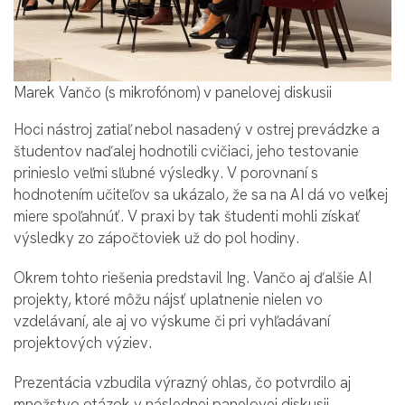
Marek Vančo (s mikrofónom) v panelovej diskusii
Hoci nástroj zatiaľ nebol nasadený v ostrej prevádzke a
študentov naďalej hodnotili cvičiaci, jeho testovanie
prinieslo veľmi sľubné výsledky. V porovnaní s
hodnotením učiteľov sa ukázalo, že sa na AI dá vo veľkej
miere spoľahnúť. V praxi by tak študenti mohli získať
výsledky zo zápočtoviek už do pol hodiny.
Okrem tohto riešenia predstavil Ing. Vančo aj ďalšie AI
projekty, ktoré môžu nájsť uplatnenie nielen vo
vzdelávaní, ale aj vo výskume či pri vyhľadávaní
projektových výziev.
Prezentácia vzbudila výrazný ohlas, čo potvrdilo aj
množstvo otázok v následnej panelovej diskusii