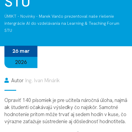
STU
ÚMIKT
-
Novinky
-
Marek Vančo prezentoval naše riešenie
intergrácie AI do vzdelávania na Learning & Teaching Forum
STU
26 mar
2026
Autor
Ing. Ivan Minárik
Opraviť 140 písomiek je pre učiteľa náročná úloha, najmä
ak študenti očakávajú výsledky čo najskôr. Samotné
hodnotenie pritom môže trvať aj sedem hodín v kuse, čo
výrazne zaťažuje sústredenie aj dôslednosť hodnotiteľa.