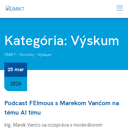
Kategória:
Výskum
ÚMIKT
-
Novinky
-
Výskum
25 mar
2026
Podcast FEImous s Marekom Vančom na
tému AI tímu
Ing. Marek Vančo sa rozspráva s moderátorom