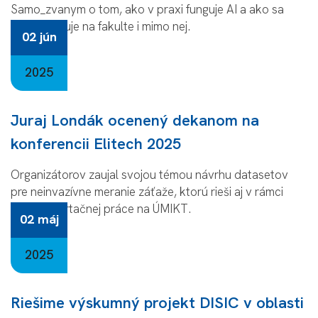
Samo_zvanym o tom, ako v praxi funguje AI a ako sa
implementuje na fakulte i mimo nej.
02 jún
2025
Juraj Londák ocenený dekanom na
konferencii Elitech 2025
Organizátorov zaujal svojou témou návrhu datasetov
pre neinvazívne meranie záťaže, ktorú rieši aj v rámci
svojej dizertačnej práce na ÚMIKT.
02 máj
2025
Riešime výskumný projekt DISIC v oblasti