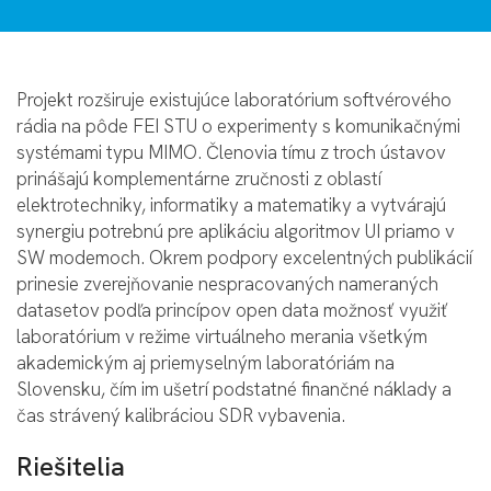
Projekt rozširuje existujúce laboratórium softvérového
rádia na pôde FEI STU o experimenty s komunikačnými
systémami typu MIMO. Členovia tímu z troch ústavov
prinášajú komplementárne zručnosti z oblastí
elektrotechniky, informatiky a matematiky a vytvárajú
synergiu potrebnú pre aplikáciu algoritmov UI priamo v
SW modemoch. Okrem podpory excelentných publikácií
prinesie zverejňovanie nespracovaných nameraných
datasetov podľa princípov open data možnosť využiť
laboratórium v režime virtuálneho merania všetkým
akademickým aj priemyselným laboratóriám na
Slovensku, čím im ušetrí podstatné finančné náklady a
čas strávený kalibráciou SDR vybavenia.
Riešitelia