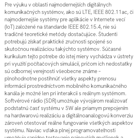
Pre výuku v oblasti najmodernejších digitálnych
komunikačných systémov, ako sú LTE, IEEE 802.11ac, či
najmodernejšie systémy pre aplikácie v Internete vecí
(IoT) založené na štandarde IEEE 802.15.4, nie sú
tradičné teoretické metódy dostačujúce. Študenti
potrebujú získať praktické zručnosti spojené so
skutočnou realizáciou takýchto systémov. Súčasné
kurikulum tejto potrebe do istej miery vychádza v ústrety
pri využití počítačových simulácií, pričom ich nedostatky
sú odbornej verejnosti všeobecne známe –
plnohodnotne postihnúť všetky aspekty prenosu
informácií prostredníctvom mobilného komunikačného
kanála je možné len pri interakcii s reálnym systémom.
Softvérové rádio (SDR) umožňuje vývojárom realizovať
podstatnú časť systému v SW ale priamym prepojením
na hardwarovú realizáciu a digitálno­analogovú konverziu
zároveň otestovať reálne fungovanie všetkých aspektov
systému. Naviac vďaka plnej programovateľnosti
umožňuje rapídne testovanie najnovších myšlienok a