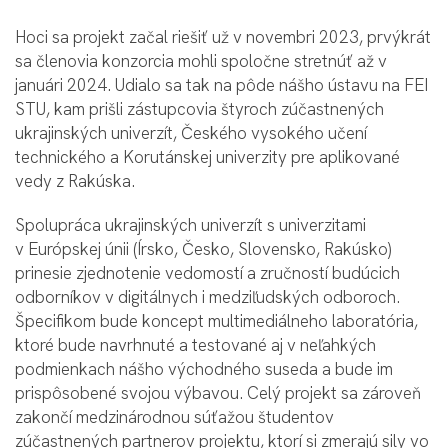
Hoci sa projekt začal riešiť už v novembri 2023, prvýkrát
sa členovia konzorcia mohli spoločne stretnúť až v
januári 2024. Udialo sa tak na pôde nášho ústavu na FEI
STU, kam prišli zástupcovia štyroch zúčastnených
ukrajinských univerzít, Českého vysokého učení
technického a Korutánskej univerzity pre aplikované
vedy z Rakúska.
Spolupráca ukrajinských univerzít s univerzitami
v Európskej únii (Írsko, Česko, Slovensko, Rakúsko)
prinesie zjednotenie vedomostí a zručností budúcich
odborníkov v digitálnych i medziľudských odboroch.
Špecifikom bude koncept multimediálneho laboratória,
ktoré bude navrhnuté a testované aj v neľahkých
podmienkach nášho východného suseda a bude im
prispôsobené svojou výbavou. Celý projekt sa zároveň
zakončí medzinárodnou súťažou študentov
zúčastnených partnerov projektu, ktorí si zmerajú sily vo